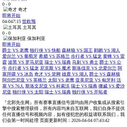
0
-
0
奇才
即将开始
04-04
7:15
世欧预
土耳其
0
-
0
保加利亚
即将开始
爵士 VS 老鹰
独行侠 VS 快船
森林狼 VS 国王
鹈鹕 VS 湖人
爱尔兰 VS 葡萄牙
希腊 VS 苏格兰
步行者 VS 猛龙
黄蜂 VS 雷
霆
波黑 VS 罗马尼亚
瑞士 VS 瑞典
马刺 VS 勇士
爵士 VS 公
牛
步行者 VS 猛龙
尼克斯 VS 魔术
斯洛伐克 VS 北爱尔兰
阿
塞拜疆 VS 冰岛
奇才 VS 篮网
雄鹿 VS 湖人
爵士 VS 森林狼
阿尔巴尼亚 VS 英格兰
太阳 VS 老鹰
亚美尼亚 VS 匈牙利
活
塞 VS 76人
斯洛文尼亚 VS 科索沃
瑞士 VS 瑞典
挪威 VS 爱沙
尼亚
独行侠 VS 太阳
瑞士 VS 瑞典
独行侠 VS 开拓者
『北郭先生网』所有赛事直播信号源均由用户收集或从搜索引
擎中搜索整理获得，所有内容均来自互联网，我们自身不提供
任何直播信号和视频内容，如有侵犯您的权益请联系我们，我
们会第一时间处理 页面更新时间：2026-04-04 07:43:42