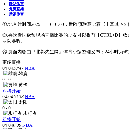
咪咕体育
免费直播
腾讯体育
①.北京时时间2025-11-16 01:00，世欧预联赛比赛【土耳其
②.喜欢看世欧预现场直播比赛的朋友可以提前【CTRL+D
两队赛程。
③.页面内容由『北郭先生网』体育小编整理发布；24小时为
更多直播
04-04
18:47
NBA
雄鹿
0
-
0
黄蜂
即将开始
04-04
16:38
NBA
太阳
0
-
0
步行者
即将开始
04-04
0:39
NBA