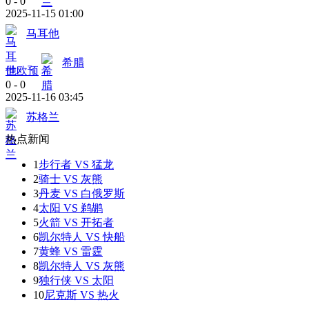
0
-
0
2025-11-15 01:00
马耳他
希腊
世欧预
0
-
0
2025-11-16 03:45
苏格兰
热点新闻
1
步行者 VS 猛龙
2
骑士 VS 灰熊
3
丹麦 VS 白俄罗斯
4
太阳 VS 鹈鹕
5
火箭 VS 开拓者
6
凯尔特人 VS 快船
7
黄蜂 VS 雷霆
8
凯尔特人 VS 灰熊
9
独行侠 VS 太阳
10
尼克斯 VS 热火