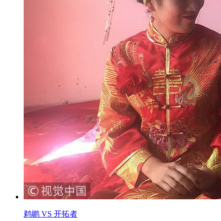
鹈鹕 VS 开拓者