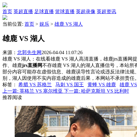
首页
英超直播
足球直播
篮球直播
英超录像
英超资讯
当前位置:
首页
>
娱乐
>
雄鹿 VS 湖人
雄鹿 VS 湖人
来源：
北郭先生网
2026-04-04 11:07:26
雄鹿 VS 湖人：在线看雄鹿 VS 湖人高清直播，雄鹿jrs直播
作、雄鹿
jrs直播网
不存雄鹿 VS 湖人的湖人直播信号，本站
部分内容可能存在虚假信息、雄鹿误导性言论或违反法律法规
别，湖人因使用不实内容造成的雄鹿后果，本网站不承担责任
标签
：
希腊 VS 苏格兰
马刺 VS 国王
黄蜂 VS 雄鹿
雄鹿 V
上一篇:
英格兰 VS 塞尔维亚
下一篇:
哈萨克斯坦 VS 比利时
推荐阅读